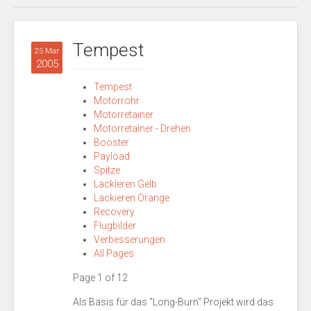
Tempest
25 Mar
2005
Tempest
Motorrohr
Motorretainer
Motorretainer - Drehen
Booster
Payload
Spitze
Lackieren Gelb
Lackieren Orange
Recovery
Flugbilder
Verbesserungen
All Pages
Page 1 of 12
Als Basis für das "Long-Burn" Projekt wird das