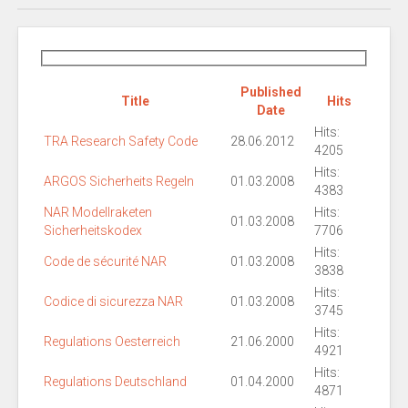
Published
Title
Hits
Date
Hits:
TRA Research Safety Code
28.06.2012
4205
Hits:
ARGOS Sicherheits Regeln
01.03.2008
4383
NAR Modellraketen
Hits:
01.03.2008
Sicherheitskodex
7706
Hits:
Code de sécurité NAR
01.03.2008
3838
Hits:
Codice di sicurezza NAR
01.03.2008
3745
Hits:
Regulations Oesterreich
21.06.2000
4921
Hits:
Regulations Deutschland
01.04.2000
4871