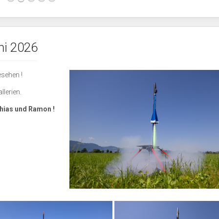
ni 2026
sehen !
llerien.
ias und Ramon !