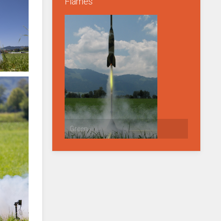
Flames
Green !