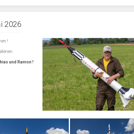
i 2026
en !
llerien.
ias und Ramon !